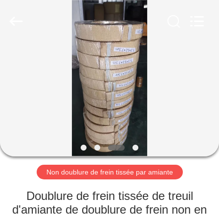
-
2026
Ningbo
Xinyan
Friction
Materials
Co.,
Ltd..
MAISON
All
Rights
Reserved.
PRODUITS
AU
SUJET
DE
NOUS
Non doublure de frein tissée par amiante
VISITE
Doublure de frein tissée de treuil
D'USINE
d'amiante de doublure de frein non en