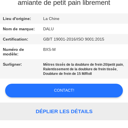
amiante de petit pain librement
CONTRÔLE
Lieu d'origine:
La Chine
DE
QUALITÉ
Nom de marque:
DALU
Certification:
GB/T 19001-2016/ISO 9001:2015
CONTACTEZ-
Numéro de
BXS-M
modèle:
NOUS
Surligner:
,
Mètres tissés de la doublure de frein 20/petit pain
,
Ralentissement de la doublure de frein tissée
DEMANDEZ
Doublure de frein de 15 M/Roll
UNE
CONTACT!
CITATION
PLAN
DÉPLIER LES DÉTAILS
DU