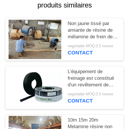
SITE
produits similaires
PRIVACY
Non jaune tissé par
POLICY
amiante de résine de
mélamine de frein de
guindeau de treuil de
negotiable MOQ:0,5 tonnes
doublure de frein
CONTACT
L'équipement de
freinage est constitué
d'un revêtement de
frein non tissé
negotiable MOQ:0,5 tonnes
d'amiante pour le pare-
CONTACT
brise d'un navire, une
machine de forage à
ancrage, un frein
10m 15m 20m
d'ascenseur
Melamine résine non