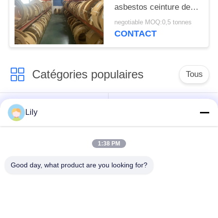
asbestos ceinture de
frein tissée pour
negotiable MOQ:0,5 tonnes
ancrage de navire
CONTACT
Catégories populaires
Tous
non doublure de frein
Doublure de frein
Lily
tissée par amiante
d'amiante
1:38 PM
Petit pain tissé de
Doublure de frein
doublure de frein
industrielle
Good day, what product are you looking for?
Non amiante joignant
Amiante joignant la
la feuille
feuille