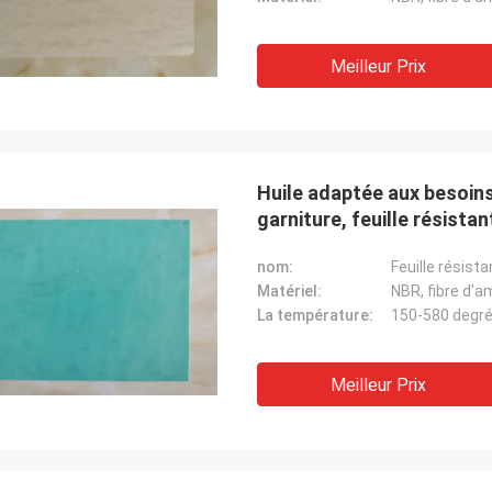
Meilleur Prix
Huile adaptée aux besoins 
garniture, feuille résistan
nom:
Feuille résista
Matériel:
NBR, fibre d'a
La température:
150-580 degré
Meilleur Prix