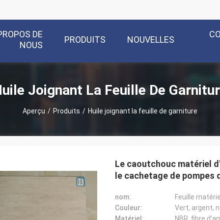
PROPOS DE
C
PRODUITS
NOUVELLES
NOUS
uile Joignant La Feuille De Garnitu
Aperçu
/
Produits
/
Huile joignant la feuille de garniture
Le caoutchouc matériel d'
le cachetage de pompes d
nom:
Feuille matérie
Couleur:
Vert, argent, n
Matériel:
NBR, fibre d'a