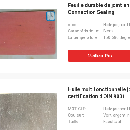
Feuille durable de joint 
Connection Sealing
nom:
Huile joignant 
Caractéristique:
Biens
La température:
150-580 degré
Meilleur Prix
M. Chay
vons coopéré avec Xinyan depuis
eci est usine très bonne. La qualité
blure de frein est bonne tout le
et pourrait être « meilleure
Huile multifonctionnelle jo
ntation coûtée » dite. Le lis est
certification d'OIN 9001
on à la communication et au
eur commercial de support et très
MOT-CLÉ:
Huile joignant 
e.
Couleur:
Vert, argent, n
Taille:
Facultatif