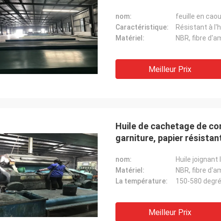
nom:
feuille en ca
Caractéristique:
Résistant à l'h
Matériel:
NBR, fibre d'a
Meilleur Prix
Huile de cachetage de con
garniture, papier résistan
nom:
Huile joignant 
Matériel:
NBR, fibre d'a
La température:
150-580 degré
Meilleur Prix