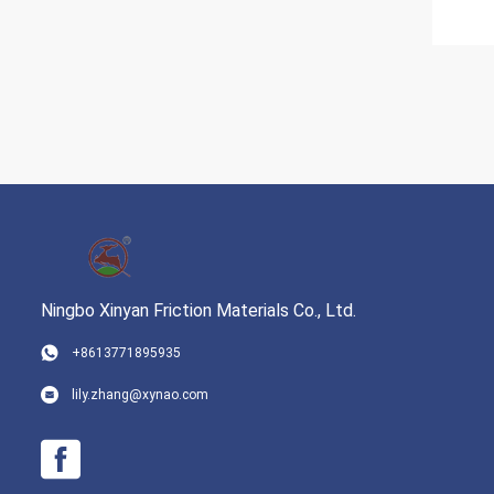
Ningbo Xinyan Friction Materials Co., Ltd.
+8613771895935
lily.zhang@xynao.com