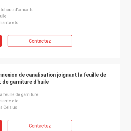
outchouc d'amiante
uile
miante etc.
Contactez
nexion de canalisation joignant la feuille de
t de garniture d'huile
la feuille de garniture
miante etc.
s Celsius
Contactez