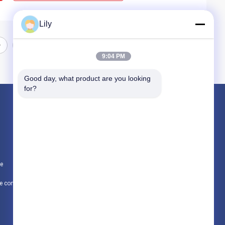
Lily
9:04 PM
Good day, what product are you looking 
for?
Produits
non doublure de frein tissée par amiante
Doublure de frein d'amiante
te
Petit pain tissé de doublure de frein
Politique de confidentialité
Toutes les catégories