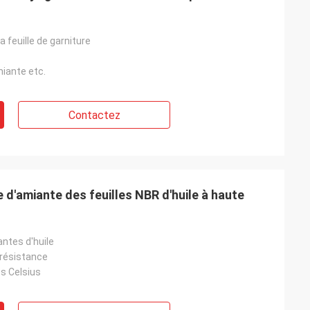
la feuille de garniture
miante etc.
Contactez
e d'amiante des feuilles NBR d'huile à haute
antes d'huile
 résistance
s Celsius