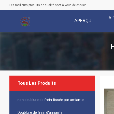
Les meilleurs produits de qualité sont à vous de choisir
A 
APERÇU
H
Tous Les Produits
non doublure de frein tissée par amiante
Doublure de frein d'amiante