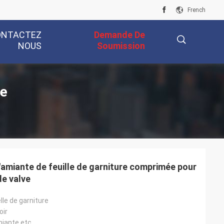
French
ONTACTEZ
Demande De
NOUS
Soumission
描
re
述
amiante de feuille de garniture comprimée pour
e valve
lle de garniture
oir
miante etc.