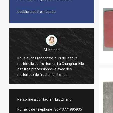
doublure de frein tissée
M. Nelson
Nous avons rencontré le lis de la foire
Nous a
é
matérielle de frottement à Changhaï. Elle
2010, c
est très professionnelle avec des
de dou
matériaux de frottement et de
temps 
cachetage. Nous avons importé la
représe
doublure de frein et les feuilles
très b
communes de garniture de l'usine de
direct
Xinyan pendant 4 années. Une bonne et
honnêt
Personne à contacter :
Lily Zhang
agréable coopération tout le temps.
Fournisseur honnête même, nous leur
Numéro de téléphone :
86-13771895935