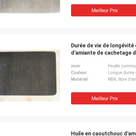
Meilleur Prix
Durée de vie de longévit
d'amiante de cachetage d
nom:
Feuille comm
Couleur:
Longue durée 
Matériel:
NBR, fibre d'a
Meilleur Prix
Huile en caoutchouc d'ami