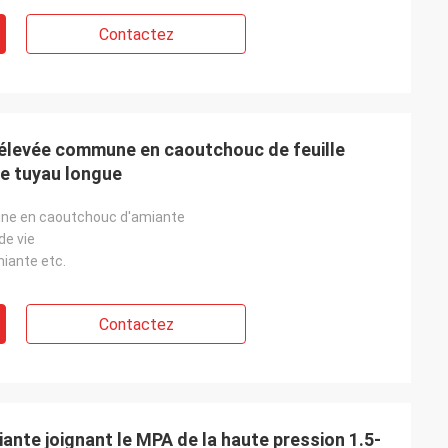
Contactez
é élevée commune en caoutchouc de feuille
e tuyau longue
une en caoutchouc d'amiante
de vie
miante etc.
Contactez
ante joignant le MPA de la haute pression 1.5-