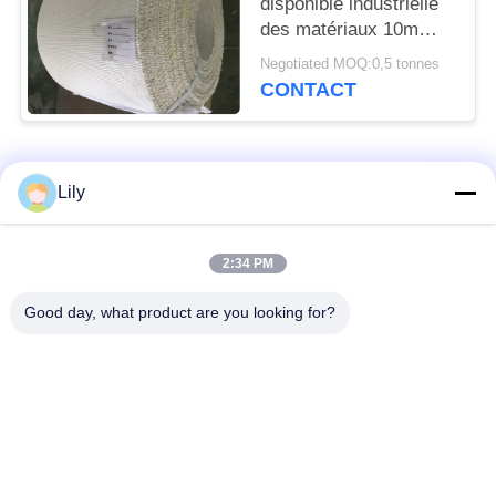
disponible industrielle
des matériaux 10m
15m de frottement de
Negotiated MOQ:0,5 tonnes
coton
CONTACT
Catégories populaires
Tous
Lily
non doublure de frein
Doublure de frein
2:34 PM
tissée par amiante
d'amiante
Good day, what product are you looking for?
Petit pain tissé de
Doublure de frein
doublure de frein
industrielle
Non amiante joignant
Amiante joignant la
la feuille
feuille