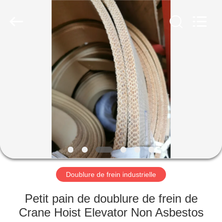
-
2026
Ningbo
Xinyan
Friction
Materials
Co.,
Ltd..
MAISON
All
Rights
Reserved.
PRODUITS
AU
SUJET
DE
NOUS
Doublure de frein industrielle
VISITE
Petit pain de doublure de frein de
D'USINE
Crane Hoist Elevator Non Asbestos