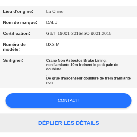
CONTRÔLE
Lieu d'origine:
La Chine
DE
Nom de marque:
DALU
QUALITÉ
Certification:
GB/T 19001-2016/ISO 9001:2015
Numéro de
BXS-M
modèle:
CONTACTEZ-
NOUS
Surligner:
,
Crane Non Asbestos Brake Lining
non l'amiante 10m freinent le petit pain de
doublure
,
De grue d'ascenseur doublure de frein d'amiante
DEMANDEZ
non
UNE
CITATION
CONTACT!
PLAN
DÉPLIER LES DÉTAILS
DU