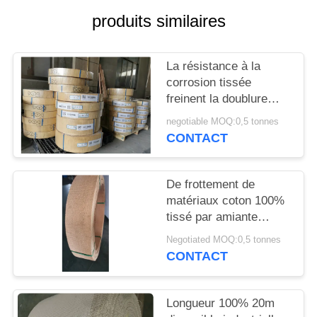
SITE
produits similaires
PRIVACY
La résistance à la
POLICY
corrosion tissée
freinent la doublure
pour le frein d'ancre de
negotiable MOQ:0,5 tonnes
bateau
CONTACT
De frottement de
matériaux coton 100%
tissé par amiante
industriel de doublure
Negotiated MOQ:0,5 tonnes
de frein non
CONTACT
Longueur 100% 20m