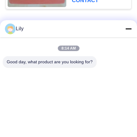
CONTACT
Catégories populaires
Tous
Lily
non doublure de frein
Doublure de frein
8:14 AM
tissée par amiante
d'amiante
Good day, what product are you looking for?
Petit pain tissé de
Doublure de frein
doublure de frein
industrielle
Non amiante joignant
Amiante joignant la
la feuille
feuille
Huile joignant la
Matériel de bloc de
feuille de garniture
frein