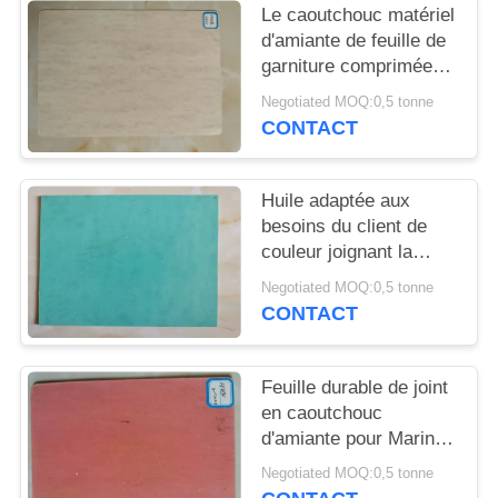
SITE
Le caoutchouc matériel
d'amiante de feuille de
garniture comprimée
PRIVACY
pour le cachetage de
Negotiated MOQ:0,5 tonne
POLICY
pompes de valve
CONTACT
Huile adaptée aux
besoins du client de
couleur joignant la
feuille de garniture,
Negotiated MOQ:0,5 tonne
feuille résistante à la
CONTACT
chaleur de garniture
Feuille durable de joint
en caoutchouc
d'amiante pour Marine
Pipeline Connection
Negotiated MOQ:0,5 tonne
Sealing