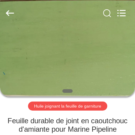
-
2026
Ningbo
Xinyan
Friction
Materials
Co.,
Ltd..
MAISON
All
Rights
Reserved.
PRODUITS
AU
SUJET
DE
NOUS
Huile joignant la feuille de garniture
VISITE
Feuille durable de joint en caoutchouc
D'USINE
d'amiante pour Marine Pipeline