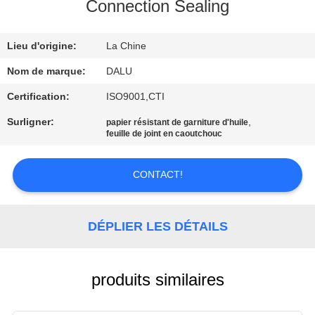
Connection Sealing
CONTRÔLE
Lieu d'origine:
La Chine
DE
QUALITÉ
Nom de marque:
DALU
Certification:
ISO9001,CTI
CONTACTEZ-
Surligner:
,
papier résistant de garniture d'huile
feuille de joint en caoutchouc
NOUS
CONTACT!
DEMANDEZ
UNE
DÉPLIER LES DÉTAILS
CITATION
PLAN
produits similaires
DU