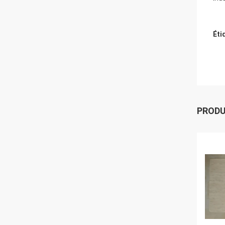
Éti
PROD