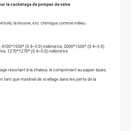
our le cachetage de pompes de valve
étrole, la lessive, etc. chimique comme milieu.
e, 4100*1500* (0.4~5.0) millimètre, 2000*1500* (0.4~5.0)
tre, 1270*1270* (0.4~5.0) millimètre
lage résistant à la chaleur, le comprimant au papier épais.
é en tant que matériel de scellage dans les joints de la