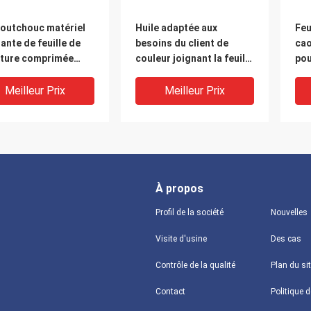
aoutchouc matériel
Huile adaptée aux
Feu
ante de feuille de
besoins du client de
cao
iture comprimée
couleur joignant la feuille
pou
le cachetage de
de garniture, feuille
Con
es de valve
résistante à la chaleur de
Meilleur Prix
Meilleur Prix
garniture
À propos
Profil de la société
Nouvelles
Visite d'usine
Des cas
Contrôle de la qualité
Plan du si
 de vie de longévité
Huile en caoutchouc
Mat
Contact
ée commune en
d'amiante joignant le
fib