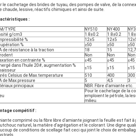
r le cachetage des brides de tuyau, des pompes de valve, de la connexio
le chaude, lessive, réactifs chimiques et ainsi de suite.
actéristiques :
EM/TYPE
NY510
NY400
NY3
sité g/cm3
1.8±0.2
1.8±0.2
1.8±
pressibilité %
12±5
12±5
12±
upération %
≥50
≥50
≥50
 de résistance à la traction
18
15
12,7
rodent
Non
Non
Non
axation en contrainte %
≤45
≤45
≤45
ergé dans l'huile 20#, augmentation %
≤15
≤15
≤15
paisseur
rés Celsius de Max.temperature
510
400
300
 de Max.pressure
5
4,5
3
ériaux principaux
NBR. Fibre d'amiante etc.
Pour le cachetage de la c
ieu
emploient le pétrole, la l
milieu.
ntage compétitif :
iante comprimé ou la fibre libre d'amiante joignant la feuille est fait à 
utchouc naturel, la matière d'agrégation et le colorant. Une digne qualit
ucoup de conditions de scellage fait ceci qui joint le choix de emballa
striels.