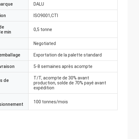
marque
DALU
ion
ISO9001,CTI
de
0,5 tonne
e min
Negotiated
'emballage
Exportation de la palette standard
ivraison
5-8 semaines après acompte
T/T, acompte de 30% avant
s de
production, solde de 70% payé avant
expédition
100 tonnes/mois
isionnement