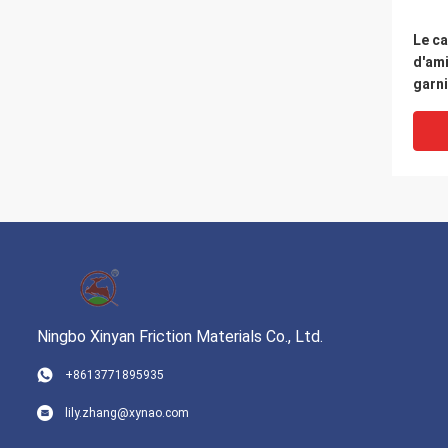
Le c
d'ami
garn
pour 
pomp
Ningbo Xinyan Friction Materials Co., Ltd.
+8613771895935
Durée
lily.zhang@xynao.com
élev