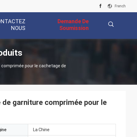
French
ONTACTEZ
Demande De
NOUS
Soumission
oduits
描
re comprimée pour le cachetage de
述
e de garniture comprimée pour le
gine
La Chine