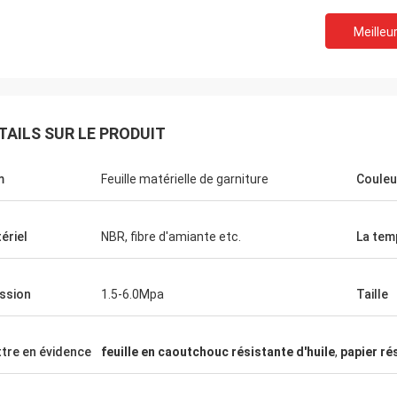
Meilleur
TAILS SUR LE PRODUIT
M. Chay
m
Feuille matérielle de garniture
Couleu
vons coopéré avec Xinyan depuis
eci est usine très bonne. La qualité
ériel
NBR, fibre d'amiante etc.
La tem
blure de frein est bonne tout le
et pourrait être « meilleure
ntation coûtée » dite. Le lis est
ssion
1.5-6.0Mpa
Taille
on à la communication et au
eur commercial de support et très
e.
tre en évidence
feuille en caoutchouc résistante d'huile
,
papier ré