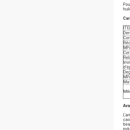
Pou
hui
Car
IT
Den
Com
Réc
MPA
Cor
Rel
Imm
d'é
Deg
MPA
Mat
Mil
Ava
L'am
cao
bea
indu