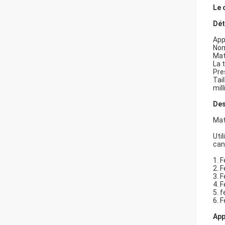
Le 
Dét
App
Nom
Mat
La 
Pre
Tai
mil
Des
Mat
Util
can
1. 
2. 
3. 
4. 
5. 
6. 
App