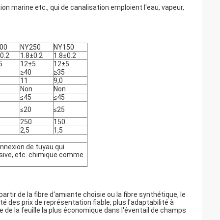
n marine etc., qui de canalisation emploient l'eau, vapeur,
00
NY250
NY150
0.2
1.8±0.2
1.8±0.2
5
12±5
12±5
≥40
≥35
11
9,0
Non
Non
≤45
≤45
≤20
≤25
250
150
2,5
1,5
onnexion de tuyau qui
essive, etc. chimique comme
partir de la fibre d'amiante choisie ou la fibre synthétique, le
é des prix de représentation fiable, plus l'adaptabilité à
ge de la feuille la plus économique dans l'éventail de champs