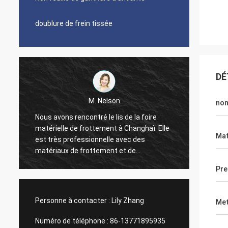
doublure de frein tissée
DÉ
M. Nelson
no
Nous avons rencontré le lis de la foire
Nous a
é
matérielle de frottement à Changhaï. Elle
2010, c
Mat
est très professionnelle avec des
de dou
matériaux de frottement et de
temps 
cachetage. Nous avons importé la
représe
Pre
doublure de frein et les feuilles
très b
communes de garniture de l'usine de
direct
Xinyan pendant 4 années. Une bonne et
honnêt
Personne à contacter :
Lily Zhang
Met
agréable coopération tout le temps.
Fournisseur honnête même, nous leur
Numéro de téléphone :
86-13771895935