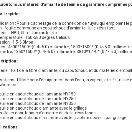
caoutchouc matériel d'amiante de feuille de garniture comprimée p
ail rapide :
lication : Pour le cachetage de la connexion de tuyau qui emploient le p
 : feuille commune en caoutchouc d'amiante Huile-résistant
ériel : NBR, fibre d'amiante etc.
température : 150-580 degrés Celsius
ssion : 1.5-6.0Mpa
lles : 4500*1500* (0.4~5.0) millimètre, 1500*1500* (0.4~5.0) millimètr
limètre, 1350*1500* (0.4~5.0) millimètre, 3810*1270* (0.4~5.0) millimè
cription :
ériel : Fait de la fibre d'amiante, du caoutchouc et du matériel d'embal
isations : Utilisé pour l'équipement dans l'eau, la vapeur, etc. Et utilis
alisation
Feuille en caoutchouc de l'amiante NY150 :
Feuille en caoutchouc de l'amiante NY250
Feuille en caoutchouc de l'amiante NY350
Feuille en caoutchouc d'amiante avec le grillage
feuille en caoutchouc d'amiante de Huile-résistance
Feuille en caoutchouc d'amiante avec le graphite couvert par grillage
lications :