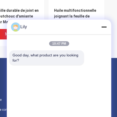
ille durable de joint en
Huile multifonctionnelle
utchouc d'amiante
joignant la feuille de
r Marine Pipeline
garniture avec la
Lily
nection Sealing
certification d'OIN 9001
Meilleur Prix
Meilleur Prix
10:47 PM
Good day, what product are you looking 
for?
Produits
non doublure de frein tissée par amiante
Doublure de frein d'amiante
te
Petit pain tissé de doublure de frein
ériel résistant de
Huile facultative de taille
Politique de confidentialité
Toutes les catégories
re d'amiante des
joignant la feuille de