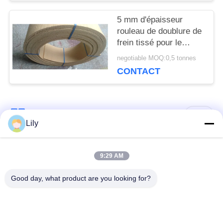
5 mm d'épaisseur
rouleau de doublure de
frein tissé pour le
système de freinage
negotiable MOQ:0,5 tonnes
CONTACT
Catégories populaires
Tous
Lily
non doublure de frein
Doublure de frein
9:29 AM
tissée par amiante
d'amiante
Good day, what product are you looking for?
Petit pain tissé de
Doublure de frein
doublure de frein
industrielle