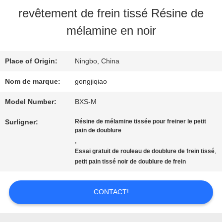
VISITE
revêtement de frein tissé Résine de
D'USINE
mélamine en noir
CONTRÔLE
Place of Origin:
Ningbo, China
DE
Nom de marque:
gongjiqiao
QUALITÉ
Model Number:
BXS-M
Surligner:
Résine de mélamine tissée pour freiner le petit
pain de doublure
CONTACTEZ-
,
,
Essai gratuit de rouleau de doublure de frein tissé
NOUS
petit pain tissé noir de doublure de frein
CONTACT!
DEMANDEZ
UNE