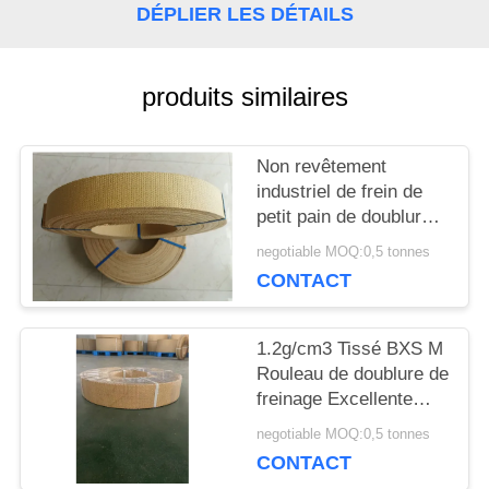
DÉPLIER LES DÉTAILS
CITATION
produits similaires
PLAN
DU
Non revêtement
industriel de frein de
SITE
petit pain de doublure
de frein d'amiante sans
negotiable MOQ:0,5 tonnes
amiante
CONTACT
PRIVACY
POLICY
1.2g/cm3 Tissé BXS M
Rouleau de doublure de
freinage Excellente
résistance à l'huile
negotiable MOQ:0,5 tonnes
CONTACT