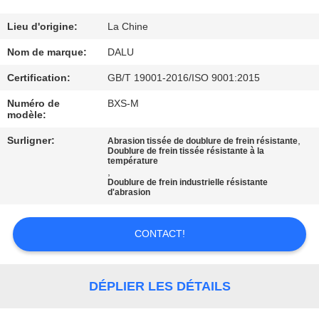
CONTRÔLE
Lieu d'origine:
La Chine
DE
Nom de marque:
DALU
QUALITÉ
Certification:
GB/T 19001-2016/ISO 9001:2015
Numéro de
BXS-M
modèle:
CONTACTEZ-
NOUS
Surligner:
,
Abrasion tissée de doublure de frein résistante
Doublure de frein tissée résistante à la
température
,
Doublure de frein industrielle résistante
DEMANDEZ
d'abrasion
UNE
CITATION
CONTACT!
PLAN
DÉPLIER LES DÉTAILS
DU