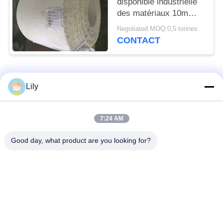
disponible industrielle
des matériaux 10m
15m de frottement de
Negotiated MOQ:0,5 tonnes
coton
CONTACT
Catégories populaires
Tous
Lily
non doublure de frein
Doublure de frein
7:24 AM
tissée par amiante
d'amiante
Good day, what product are you looking for?
Petit pain tissé de
Doublure de frein
doublure de frein
industrielle
Non amiante joignant
Amiante joignant la
la feuille
feuille