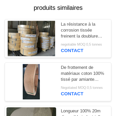
SITE
produits similaires
PRIVACY
La résistance à la
POLICY
corrosion tissée
freinent la doublure
pour le frein d'ancre de
negotiable MOQ:0,5 tonnes
bateau
CONTACT
De frottement de
matériaux coton 100%
tissé par amiante
industriel de doublure
Negotiated MOQ:0,5 tonnes
de frein non
CONTACT
Longueur 100% 20m