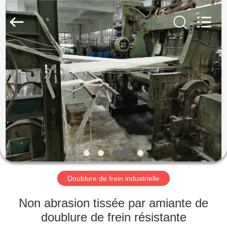
-
2026
Ningbo
Xinyan
Friction
Materials
Co.,
Ltd..
MAISON
All
Rights
Reserved.
PRODUITS
AU
SUJET
DE
NOUS
Doublure de frein industrielle
VISITE
Non abrasion tissée par amiante de
D'USINE
doublure de frein résistante