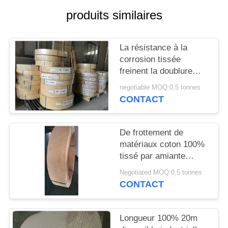
SITE
produits similaires
PRIVACY
La résistance à la
POLICY
corrosion tissée
freinent la doublure
pour le frein d'ancre de
negotiable MOQ:0,5 tonnes
bateau
CONTACT
De frottement de
matériaux coton 100%
tissé par amiante
industriel de doublure
Negotiated MOQ:0,5 tonnes
de frein non
CONTACT
Longueur 100% 20m