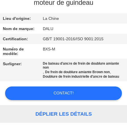
moteur de guindeau
CONTRÔLE
Lieu d'origine:
La Chine
DE
QUALITÉ
Nom de marque:
DALU
Certification:
GB/T 19001-2016/ISO 9001:2015
CONTACTEZ-
Numéro de
BXS-M
modèle:
NOUS
Surligner:
De bateau d'ancre de frein de doublure amiante
non
,
,
De frein de doublure amiante Brown non
DEMANDEZ
Doublure de frein industrielle d'ancre de bateau
UNE
CITATION
CONTACT!
PLAN
DÉPLIER LES DÉTAILS
DU