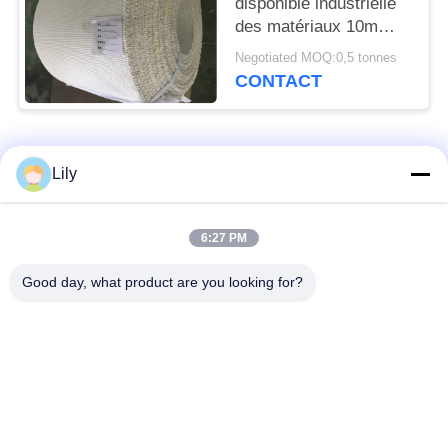
disponible industrielle
des matériaux 10m
15m de frottement de
Negotiated MOQ:0,5 tonnes
coton
CONTACT
Catégories populaires
Tous
Lily
non doublure de frein
Doublure de frein
6:27 PM
tissée par amiante
d'amiante
Good day, what product are you looking for?
Petit pain tissé de
Doublure de frein
doublure de frein
industrielle
Non amiante joignant
Amiante joignant la
la feuille
feuille