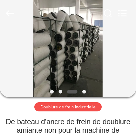
-
2026
Ningbo
Xinyan
Friction
Materials
Co.,
Ltd..
MAISON
All
Rights
Reserved.
PRODUITS
AU
SUJET
DE
NOUS
Doublure de frein industrielle
VISITE
De bateau d'ancre de frein de doublure
D'USINE
amiante non pour la machine de