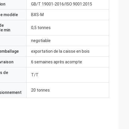
ion
GB/T 19001-2016/ISO 9001:2015
e modèle
BXS-M
de
0,5 tonnes
e min
negotiable
'emballage
exportation de la caisse en bois
ivraison
6 semaines après acompte
s de
T/T
20 tonnes
isionnement