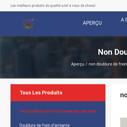
Les meilleurs produits de qualité sont à vous de choisir
A 
APERÇU
Non Dou
Aperçu
/
non doublure de frei
Tous Les Produits
no
non doublure de frein tissée par amiante
Doublure de frein d'amiante