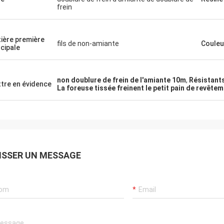
frein
ière première
fils de non-amiante
Couleu
ncipale
non doublure de frein de l'amiante 10m
,
Résistants
tre en évidence
La foreuse tissée freinent le petit pain de revête
ISSER UN MESSAGE