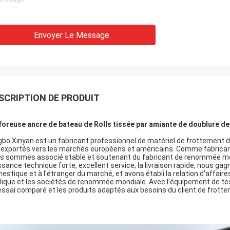
Envoyer Le Message
SCRIPTION DE PRODUIT
foreuse ancre de bateau de Rolls tissée par amiante de doublure de
gbo Xinyan est un fabricant professionnel de matériel de frottement 
 exportés vers les marchés européens et américains. Comme fabricant 
s sommes associé stable et soutenant du fabricant de renommée mondi
ssance technique forte, excellent service, la livraison rapide, nous g
estique et à l'étranger du marché, et avons établi la relation d'affair
lique et les sociétés de renommée mondiale. Avec l'équipement de test
essai comparé et les produits adaptés aux besoins du client de frott