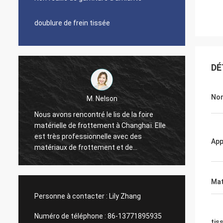
doublure de frein tissée
DÉ
Nom
M. Nelson
M. Chay
 rencontré le lis de la foire
Nous avons coopéré avec X
e de frottement à Changhaï. Elle
2010, ceci est usine très bo
professionnelle avec des
de doublure de frein est bon
App
 de frottement et de
temps et pourrait être « me
. Nous avons importé la
représentation coûtée » dite
e frein et les feuilles
très bon à la communicatio
de garniture de l'usine de
directeur commercial de su
Mat
ndant 4 années. Une bonne et
honnête.
Personne à contacter :
Lily Zhang
coopération tout le temps.
ur honnête même, nous leur
Numéro de téléphone :
86-13771895935
tis