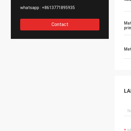
onfiance et croyons que vous
également faire la coopération
whatsapp :
+8613771895935
 avec des élém. de Xinyan
Mat
Contact
pri
Met
LA