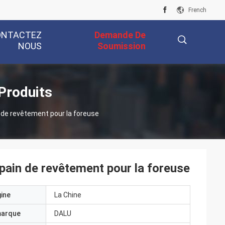
French
ONTACTEZ
Demande De
NOUS
Soumission
描
Produits
n de revêtement pour la foreuse
述
 pain de revêtement pour la foreuse
gine
La Chine
marque
DALU