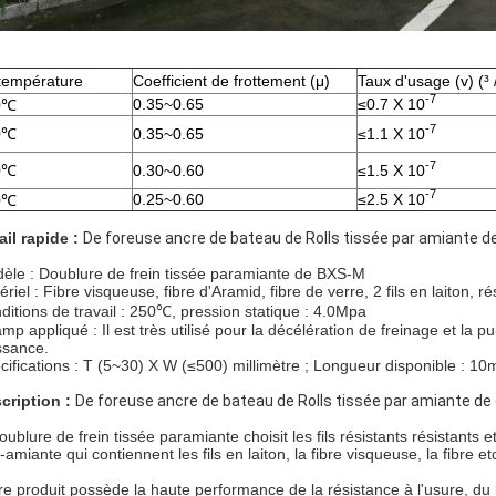
température
Coefficient de frottement (μ)
Taux d'usage (v) (³
-7
0.35~0.65
≤0.7 X 10
0℃
-7
0℃
0.35~0.65
≤1.1 X 10
-7
0℃
0.30~0.60
≤1.5 X 10
-7
0.25~0.60
≤2.5 X 10
0℃
ail rapide :
De foreuse ancre de bateau de Rolls tissée par amiante de
èle : Doublure de frein tissée paramiante de BXS-M
ériel : Fibre visqueuse, fibre d'Aramid, fibre de verre, 2 fils en laiton, 
ditions de travail : 250℃, pression statique : 4.0Mpa
mp appliqué : Il est très utilisé pour la décélération de freinage et la
ssance.
cifications : T (5~30) X W (≤500) millimètre ; Longueur disponible : 1
cription :
De foreuse ancre de bateau de Rolls tissée par amiante de 
doublure de frein tissée paramiante choisit les fils résistants résistan
amiante qui contiennent les fils en laiton, la fibre visqueuse, la fibre et
re produit possède la haute performance de la résistance à l'usure, du 