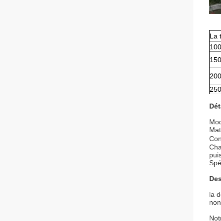
La 
10
15
20
25
Dét
Mod
Mat
Con
Cha
pui
Spé
Des
la 
non-
Not