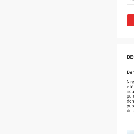
DE
De 
Nin
été
nou
pui
dom
pub
de 