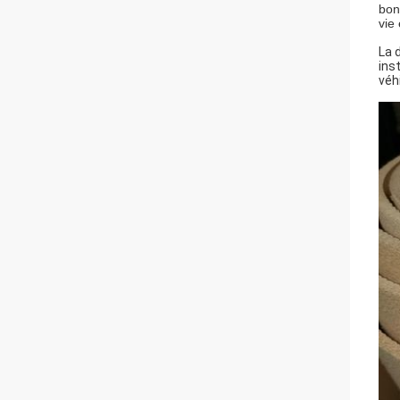
bon
vie
La 
ins
véh