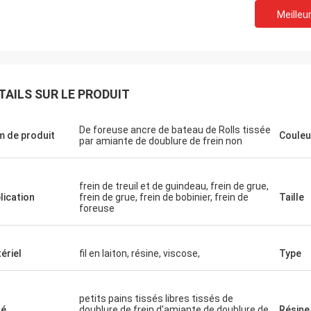
Meilleur
TAILS SUR LE PRODUIT
De foreuse ancre de bateau de Rolls tissée
 de produit
Couleu
par amiante de doublure de frein non
inyan depuis
nne. La qualité
frein de treuil et de guindeau, frein de grue,
ne tout le
lication
frein de grue, frein de bobinier, frein de
Taille
illeure
foreuse
. Le lis est
n et au
pport et très
ériel
fil en laiton, résine, viscose,
Type
petits pains tissés libres tissés de
sé
doublure de frein d'amiante de doublure de
Résine