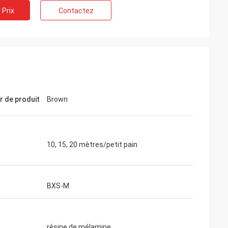
 Prix
Contactez
r de produit
Brown
10, 15, 20 mètres/petit pain
BXS-M
résine de mélamine