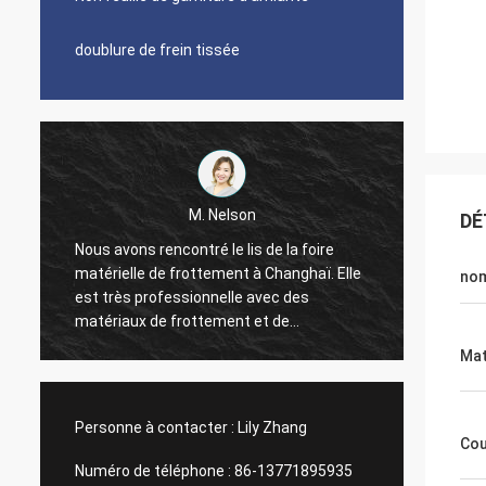
doublure de frein tissée
M. Nelson
DÉ
Nous avons rencontré le lis de la foire
Nous a
é
matérielle de frottement à Changhaï. Elle
2010, c
no
est très professionnelle avec des
de dou
matériaux de frottement et de
temps 
cachetage. Nous avons importé la
représe
Mat
doublure de frein et les feuilles
très b
communes de garniture de l'usine de
direct
Xinyan pendant 4 années. Une bonne et
honnêt
Personne à contacter :
Lily Zhang
agréable coopération tout le temps.
Cou
Fournisseur honnête même, nous leur
Numéro de téléphone :
86-13771895935