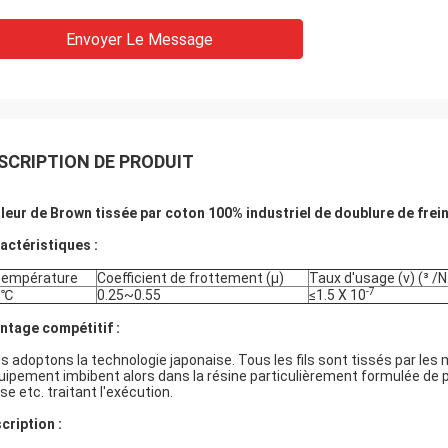
Envoyer Le Message
SCRIPTION DE PRODUIT
leur de Brown tissée par coton 100% industriel de doublure de fre
actéristiques :
température
Coefficient de frottement (μ)
Taux d'usage (v) (³ /
-7
0℃
0.25~0.55
≤1.5 X 10
ntage compétitif :
s adoptons la technologie japonaise. Tous les fils sont tissés par le
quipement imbibent alors dans la résine particulièrement formulée de
se etc. traitant l'exécution.
cription :