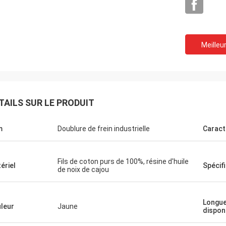
Meilleur
M. Chay
TAILS SUR LE PRODUIT
vons coopéré avec Xinyan depuis
eci est usine très bonne. La qualité
m
Doublure de frein industrielle
Caract
blure de frein est bonne tout le
et pourrait être « meilleure
ntation coûtée » dite. Le lis est
Fils de coton purs de 100%, résine d'huile
ériel
Spécif
de noix de cajou
on à la communication et au
eur commercial de support et très
e.
Longu
leur
Jaune
dispon