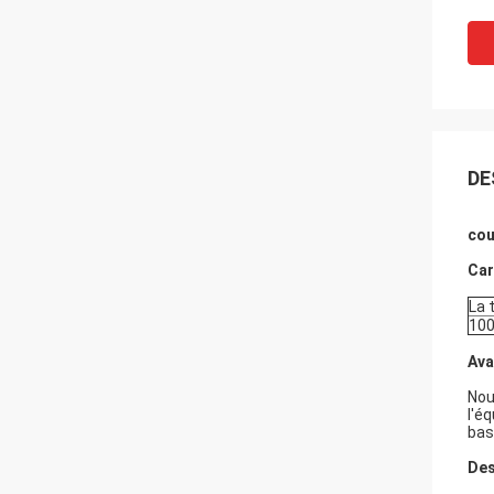
DE
cou
Car
La 
10
Ava
Nou
l'é
bas
Des