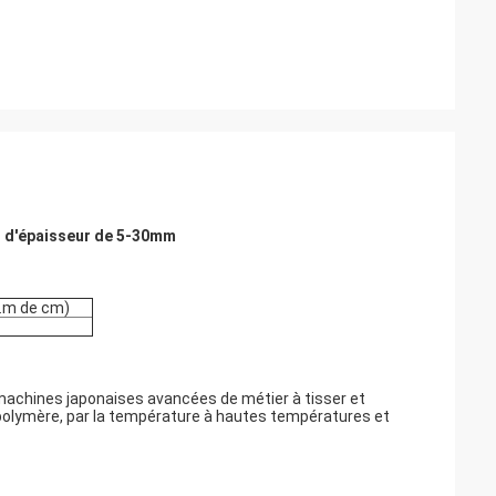
in d'épaisseur de 5-30mm
N.m de cm)
s machines japonaises avancées de métier à tisser et
 polymère, par la température à hautes températures et