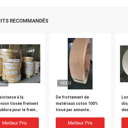
UITS RECOMMANDÉS
DEO
VIDEO
sistance à la
De frottement de
Lo
sion tissée freinent
matériaux coton 100%
dis
ublure pour le frein
tissé par amiante
des
re de bateau
industriel de doublure de
de 
frein non
Meilleur Prix
Meilleur Prix