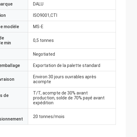
marque
DALU
ion
ISO9001,CTI
e modèle
MS-E
de
0,5 tonnes
e min
Negotiated
'emballage
Exportation de la palette standard
Environ 30 jours ouvrables après
ivraison
acompte
T/T, acompte de 30% avant
s de
production, solde de 70% payé avant
expédition
20 tonnes/mois
isionnement