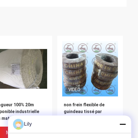
VIDEO
ngueur 100% 20m
non frein flexible de
ponible industrielle
guindeau tissé par
 matériaux 10m 15m
amiante de haute qualité
Lily
frottement de coton
de bande de frein de
doublure de frein
Meilleur Prix
Meilleur Prix