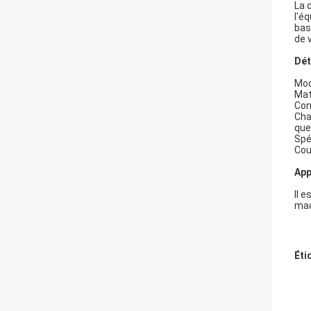
La 
l'é
bas
de 
Dét
Mod
Mat
Con
Cha
que
Spé
Cou
App
Il 
mac
Éti