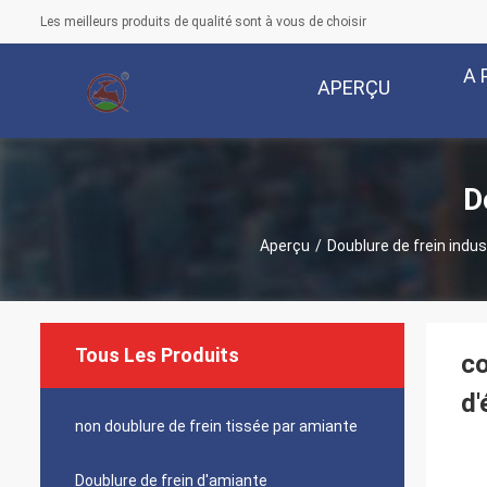
Les meilleurs produits de qualité sont à vous de choisir
A 
APERÇU
D
Aperçu
/
Doublure de frein indust
Tous Les Produits
co
d
non doublure de frein tissée par amiante
Doublure de frein d'amiante