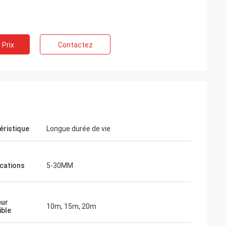
 Prix
Contactez
éristique
Longue durée de vie
ications
5-30MM
eur
10m, 15m, 20m
ible