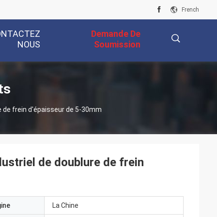
French
ONTACTEZ
Demande De
NOUS
Soumission
描
ts
e de frein d'épaisseur de 5-30mm
述
ustriel de doublure de frein
gine
La Chine