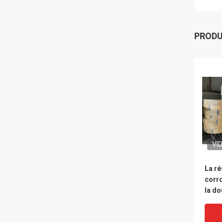
PROD
VI
La ré
corro
la do
d'anc