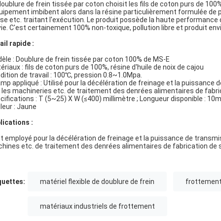
doublure de frein tissée par coton choisit les fils de coton purs de 10
quipement imbibent alors dans la résine particulièrement formulée de
se etc. traitant l'exécution. Le produit possède la haute performance d
vie. C'est certainement 100% non-toxique, pollution libre et produit en
ail rapide :
èle : Doublure de frein tissée par coton 100% de MS-E
ériaux : fils de coton purs de 100%, résine d'huile de noix de cajou
dition de travail : 100℃, pression 0.8~1.0Mpa.
mp appliqué : Utilisé pour la décélération de freinage et la puissance
 les machineries etc. de traitement des denrées alimentaires de fabri
cifications : T (5~25) X W (≤400) millimètre ; Longueur disponible : 10
leur : Jaune
lications :
est employé pour la décélération de freinage et la puissance de transm
hines etc. de traitement des denrées alimentaires de fabrication de s
quettes:
matériel flexible de doublure de frein
frottement
matériaux industriels de frottement